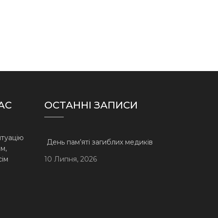
АС
ОСТАННІ ЗАПИСИ
итуацію
День пам’яті загиблих медиків
м,
сім
10 Липня, 2026