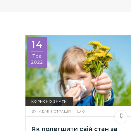
14
Тра
2022
КОРИСНО ЗНАТИ
|
BY:
АДМІНІСТРАЦІЯ
0
Як полегшити свій стан за