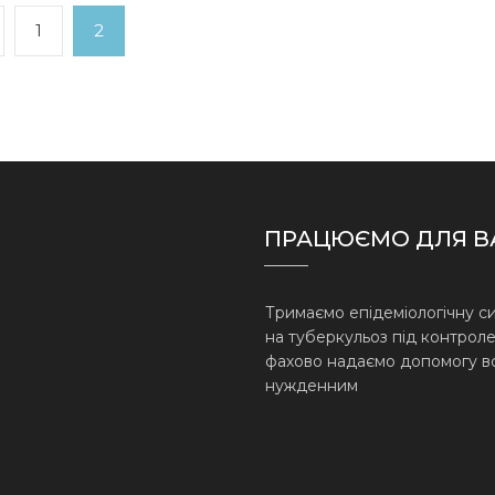
evious
Page
Page
1
2
age
ПРАЦЮЄМО ДЛЯ В
Тримаємо епідеміологічну с
на туберкульоз під контроле
фахово надаємо допомогу в
нужденним