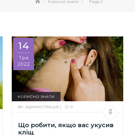
Корисно знати
Page 2
14
Тра
2022
КОРИСНО ЗНАТИ
|
BY:
АДМІНІСТРАЦІЯ
0
Що робити, якщо вас укусив
кліщ