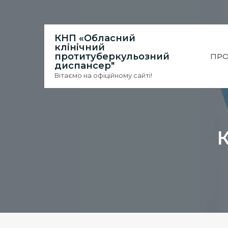
Skip
to
content
КНП «Обласний
клінічний
протитуберкульозний
ПРО
диспансер"
Вітаємо на офіційному сайті!
К