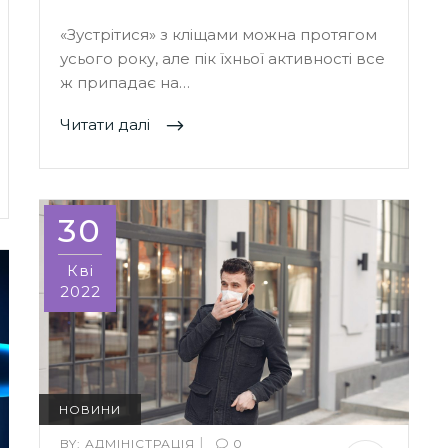
«Зустрітися» з кліщами можна протягом
усього року, але пік їхньої активності все
ж припадає на…
Читати далі
30
Кві
2022
НОВИНИ
|
BY:
АДМІНІСТРАЦІЯ
0