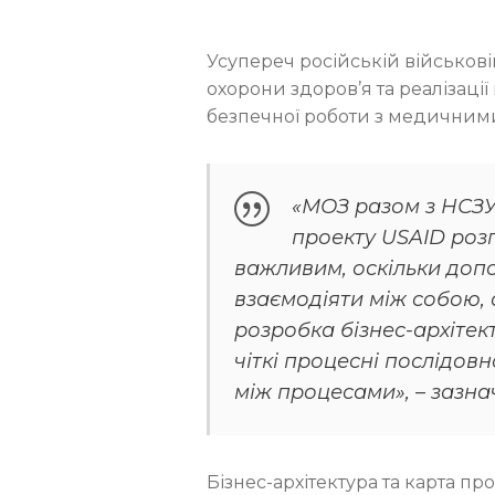
Усупереч російській військов
охорони здоров’я та реалізаці
безпечної роботи з медичним
«МОЗ разом з НСЗУ
проекту USAID розп
важливим, оскільки доп
взаємодіяти між собою, 
розробка бізнес-архіте
чіткі процесні послідовн
між процесами», – зазн
Бізнес-архітектура та карта п