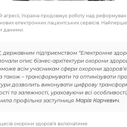
ій агресії, Україна продовжує роботу над реформува
ї нових електронних пацієнтських сервісів. Найпер
и даними.
, державним підприємством “Електронне здоро
очали опис бізнес-архітектури охорони здоров
оможе всім учасникам сфери охорони здоров’
а також – трансформувати та оптимізувати про
ктури дозволить виконувати цифрову трансфор
ості та залежності, ураховуючи всі особливості
ачила профільна заступниця
Марія Карчевич
.
роцесів охорони здоров’я включатиме: