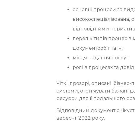
основні процеси за вид
високоспеціалізована, ре
відповідними нормативн
перелік типів процесів 
документообіг та ін.;
місця надання послуг;
ролі в процесах та дові
Чіткі, прозорі, описані бізн
системи, отримувати бажані д
ресурси для її подальшого роз
Відповідний документ очікуєт
вересні 2022 року.