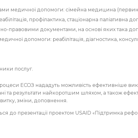
ами медичної допомоги: сімейна медицина (первинна
абілітація, профілактика, стаціонарна паліативна доп
о-правовими документами, на основі яких така доп
медичної допомоги: реабілітація, діагностика, консул
дники послуг.
ес-процеси ЕСОЗ нададуть можливість ефективніше ви
ані та результати найкоротшим шляхом, а також ефе
витку, зміни, доповнення.
ься до презентації проектом USAID «Підтримка рефо