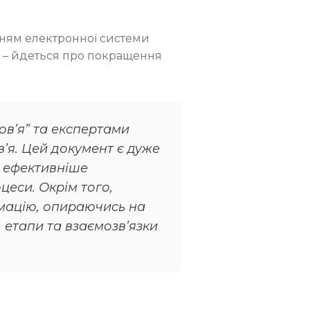
нням електронної системи
ше – йдеться про покращення
в’я” та експертами
’я. Цей документ є дуже
я ефективніше
цеси. Окрім того,
мацію, опираючись на
, етапи та взаємозв’язки