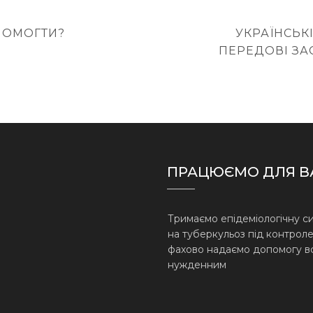
NEXT
ПОМОГТИ?
УКРАЇНСЬК
POST
ПЕРЕДОВІ ЗА
ПРАЦЮЄМО ДЛЯ В
Тримаємо епідеміологічну с
на туберкульоз під контроле
фахово надаємо допомогу в
нужденним