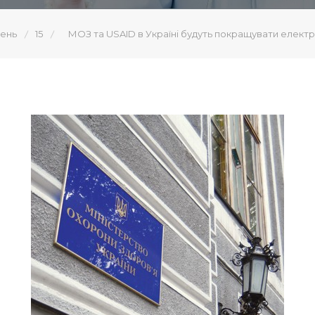
ень
15
МОЗ та USAID в Україні будуть покращувати електр