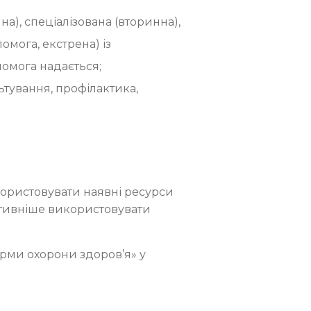
), спеціалізована (вторинна),
омога, екстрена) із
омога надається;
ьтування, профілактика,
користовувати наявні ресурси
ктивніше використовувати
рми охорони здоров’я» у