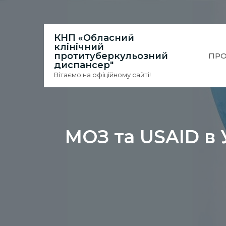
Skip
to
content
КНП «Обласний
клінічний
протитуберкульозний
ПРО
диспансер"
Вітаємо на офіційному сайті!
МОЗ та USAID в 