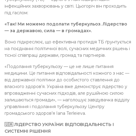
інфекційних захворювань у світі. Цьогоріч він проходить
під гаслом:
«Так! Ми можемо подолати туберкульоз. Лідерство
— за державою, сила — в громадах».
Воно підкреслює, що ефективна протидія ТБ ґрунтується
на поєднанні політичної волі, сучасних медичних рішень і
тісної співпраці держави, громад та партнерів.
«Подолання туберкульозу — це не лише питання
медицини. Це питання відповідальності кожного з нас —
від державної політики до особистого ставлення до
власного здоров’я. Україна вже демонструє лідерство у
впровадженні сучасних підходів, але рушійною силою
залишаються громади», — наголошує завідувачка відділу
управління і подолання туберкульозу Центру
громадського здоров’я Iana Terleieva.
🇺🇦 ЛІДЕРСТВО УКРАЇНИ: ВІДПОВІДАЛЬНІСТЬ І
СИСТЕМНІ РІШЕННЯ