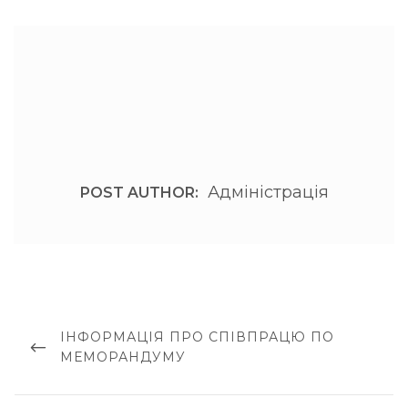
Адміністрація
POST AUTHOR:
Навігація
записів
PREVIOUS
ІНФОРМАЦІЯ ПРО СПІВПРАЦЮ ПО
POST
МЕМОРАНДУМУ