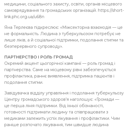
медицини, соціального захисту, освіти, органів місцевого
самоврядування та громадських організацій. https://short-
link.phc.org.ua/u68n
Яна Терлеєва підкреслює: «Міжсекторна взаємодія — це
не формальність. Людина з туберкульозом потребує не
лише ліків, а й соціальної підтримки, подолання стигми та
безперервного супроводу».
ПАРТНЕРСТВО І РОЛЬ ГРОМАД
Окремий акцент цьогорічної кампанії — роль громад і
партнерства. Саме на місцевому рівні забезпечується
профілактика, раннє виявлення, підтримка пацієнтів і
подолання стигми.
Завідувачка відділу управління і подолання туберкульозу
Центру громадського здоров’я наголошує: «Громади —
це перша лінія підтримки. Від їхньої обізнаності,
готовності підтримати людину та співпрацювати з
медиками залежить успіх лікування і профілактики. Чим
раніше розпочато лікування, тим швидше людина