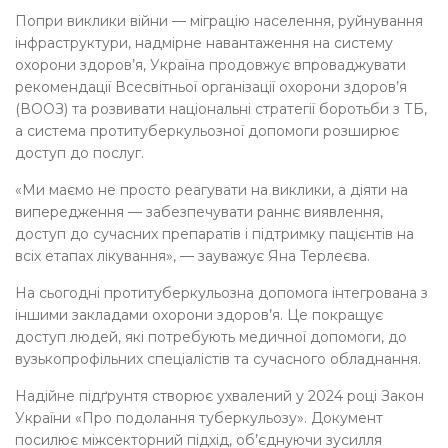
Попри виклики війни — міграцію населення, руйнування
інфраструктури, надмірне навантаження на систему
охорони здоров’я, Україна продовжує впроваджувати
рекомендації Всесвітньої організації охорони здоров’я
(ВООЗ) та розвивати національні стратегії боротьби з ТБ,
а система протитуберкульозної допомоги розширює
доступ до послуг.
«Ми маємо не просто реагувати на виклики, а діяти на
випередження — забезпечувати раннє виявлення,
доступ до сучасних препаратів і підтримку пацієнтів на
всіх етапах лікування», — зауважує Яна Терлеєва.
На сьогодні протитуберкульозна допомога інтегрована з
іншими закладами охорони здоров’я. Це покращує
доступ людей, які потребують медичної допомоги, до
вузькопрофільних спеціалістів та сучасного обладнання.
Надійне підґрунтя створює ухвалений у 2024 році Закон
України «Про подолання туберкульозу». Документ
посилює міжсекторний підхід, об’єднуючи зусилля