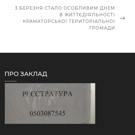
NEXT
3 БЕРЕЗНЯ СТАЛО ОСОБЛИВИМ ДНЕМ
POST
В ЖИТТЄДІЯЛЬНОСТІ
КРАМАТОРСЬКОЇ ТЕРИТОРІАЛЬНОЇ
ГРОМАДИ
ПРО ЗАКЛАД