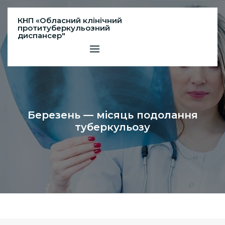
Skip
to
КНП «Обласний клінічний
протитуберкульозний
content
диспансер"
Березень — місяць подолання
туберкульозу