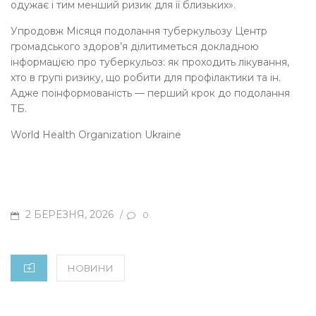
одужає і тим менший ризик для її близьких».
Упродовж Місяця подолання туберкульозу Центр
громадського здоров’я ділитиметься докладною
інформацією про туберкульоз: як проходить лікування,
хто в групі ризику, що робити для профілактики та ін.
Адже поінформованість — перший крок до подолання
ТБ.
World Health Organization Ukraine
POSTED
2 БЕРЕЗНЯ, 2026
/
0
ON
CATEGORIES
НОВИНИ